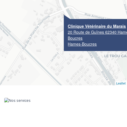
Clinique Vétérinaire du Marais
20 Route de Guînes 62340 Ham
Boucres
Hames-Boucres
Leaflet