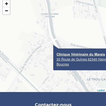
+
−
Clinique Vétérinaire du Marais
20 Route de Guînes 62340 Ham
Boucres
Leaflet
Contactez-nous